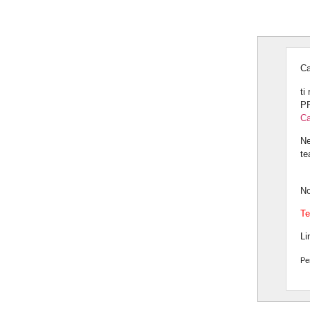
Ca
ti
PR
Ca
Ne
te
No
Te
Li
Pe