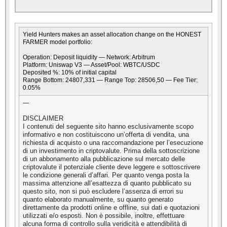
Yield Hunters makes an asset allocation change on the HONEST
FARMER model portfolio:
Operation: Deposit liquidity — Network: Arbitrum
Platform: Uniswap V3 — Asset/Pool: WBTC/USDC
Deposited %: 10% of initial capital
Range Bottom: 24807,331 — Range Top: 28506,50 — Fee Tier:
0.05%
—
DISCLAIMER
I contenuti del seguente sito hanno esclusivamente scopo
informativo e non costituiscono un’offerta di vendita, una
richiesta di acquisto o una raccomandazione per l’esecuzione
di un investimento in criptovalute. Prima della sottoscrizione
di un abbonamento alla pubblicazione sul mercato delle
criptovalute il potenziale cliente deve leggere e sottoscrivere
le condizione generali d’affari. Per quanto venga posta la
massima attenzione all’esattezza di quanto pubblicato su
questo sito, non si può escludere l’assenza di errori su
quanto elaborato manualmente, su quanto generato
direttamente da prodotti online e offline, sui dati e quotazioni
utilizzati e/o esposti. Non è possibile, inoltre, effettuare
alcuna forma di controllo sulla veridicità e attendibilità di