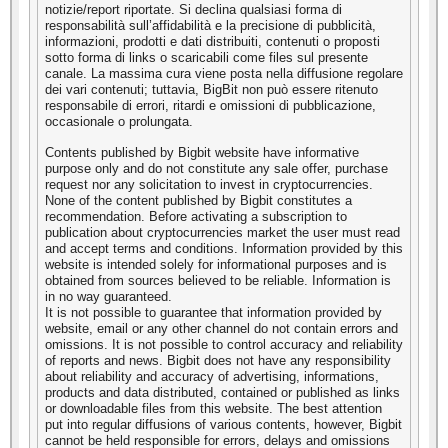
notizie/report riportate. Si declina qualsiasi forma di
responsabilità sull’affidabilità e la precisione di pubblicità,
informazioni, prodotti e dati distribuiti, contenuti o proposti
sotto forma di links o scaricabili come files sul presente
canale. La massima cura viene posta nella diffusione regolare
dei vari contenuti; tuttavia, BigBit non può essere ritenuto
responsabile di errori, ritardi e omissioni di pubblicazione,
occasionale o prolungata.
Contents published by Bigbit website have informative
purpose only and do not constitute any sale offer, purchase
request nor any solicitation to invest in cryptocurrencies.
None of the content published by Bigbit constitutes a
recommendation. Before activating a subscription to
publication about cryptocurrencies market the user must read
and accept terms and conditions. Information provided by this
website is intended solely for informational purposes and is
obtained from sources believed to be reliable. Information is
in no way guaranteed.
It is not possible to guarantee that information provided by
website, email or any other channel do not contain errors and
omissions. It is not possible to control accuracy and reliability
of reports and news. Bigbit does not have any responsibility
about reliability and accuracy of advertising, informations,
products and data distributed, contained or published as links
or downloadable files from this website. The best attention
put into regular diffusions of various contents, however, Bigbit
cannot be held responsible for errors, delays and omissions