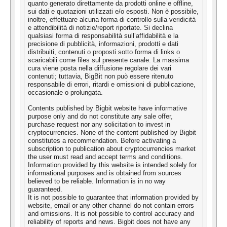
quanto generato direttamente da prodotti online e offline,
sui dati e quotazioni utilizzati e/o esposti. Non è possibile,
inoltre, effettuare alcuna forma di controllo sulla veridicità
e attendibilità di notizie/report riportate. Si declina
qualsiasi forma di responsabilità sull’affidabilità e la
precisione di pubblicità, informazioni, prodotti e dati
distribuiti, contenuti o proposti sotto forma di links o
scaricabili come files sul presente canale. La massima
cura viene posta nella diffusione regolare dei vari
contenuti; tuttavia, BigBit non può essere ritenuto
responsabile di errori, ritardi e omissioni di pubblicazione,
occasionale o prolungata.
Contents published by Bigbit website have informative
purpose only and do not constitute any sale offer,
purchase request nor any solicitation to invest in
cryptocurrencies. None of the content published by Bigbit
constitutes a recommendation. Before activating a
subscription to publication about cryptocurrencies market
the user must read and accept terms and conditions.
Information provided by this website is intended solely for
informational purposes and is obtained from sources
believed to be reliable. Information is in no way
guaranteed.
It is not possible to guarantee that information provided by
website, email or any other channel do not contain errors
and omissions. It is not possible to control accuracy and
reliability of reports and news. Bigbit does not have any