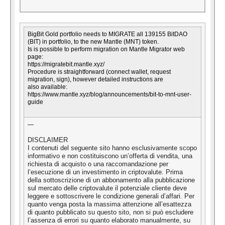
BigBit Gold portfolio needs to MIGRATE all 139155 BitDAO
(BIT) in portfolio, to the new Mantle (MNT) token.
Is is possible to perform migration on Mantle Migrator web
page:
https://migratebit.mantle.xyz/
Procedure is straightforward (connect wallet, request
migration, sign), however detailed instructions are
also
available:
https://www.mantle.xyz/blog/announcements/bit-to-mnt-user-
guide
—
DISCLAIMER
I contenuti del seguente sito hanno esclusivamente scopo
informativo e non costituiscono un’offerta di vendita, una
richiesta di acquisto o una raccomandazione per
l’esecuzione di un investimento in criptovalute. Prima
della sottoscrizione di un abbonamento alla pubblicazione
sul mercato delle criptovalute il potenziale cliente deve
leggere e sottoscrivere le condizione generali d’affari. Per
quanto venga posta la massima attenzione all’esattezza
di quanto pubblicato su questo sito, non si può escludere
l’assenza di errori su quanto elaborato manualmente, su