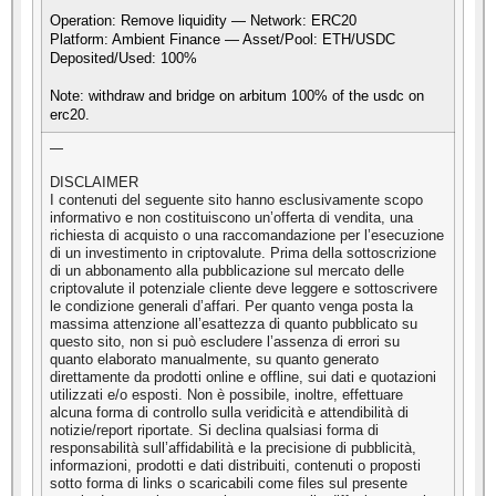
Operation: Remove liquidity — Network: ERC20
Platform: Ambient Finance — Asset/Pool: ETH/USDC
Deposited/Used: 100%
Note: withdraw and bridge on arbitum 100% of the usdc on
erc20.
—
DISCLAIMER
I contenuti del seguente sito hanno esclusivamente scopo
informativo e non costituiscono un’offerta di vendita, una
richiesta di acquisto o una raccomandazione per l’esecuzione
di un investimento in criptovalute. Prima della sottoscrizione
di un abbonamento alla pubblicazione sul mercato delle
criptovalute il potenziale cliente deve leggere e sottoscrivere
le condizione generali d’affari. Per quanto venga posta la
massima attenzione all’esattezza di quanto pubblicato su
questo sito, non si può escludere l’assenza di errori su
quanto elaborato manualmente, su quanto generato
direttamente da prodotti online e offline, sui dati e quotazioni
utilizzati e/o esposti. Non è possibile, inoltre, effettuare
alcuna forma di controllo sulla veridicità e attendibilità di
notizie/report riportate. Si declina qualsiasi forma di
responsabilità sull’affidabilità e la precisione di pubblicità,
informazioni, prodotti e dati distribuiti, contenuti o proposti
sotto forma di links o scaricabili come files sul presente