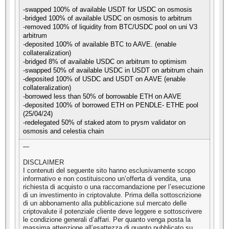
-swapped 100% of available USDT for USDC on osmosis
-bridged 100% of available USDC on osmosis to arbitrum
-removed 100% of liquidity from BTC/USDC pool on uni V3
arbitrum
-deposited 100% of available BTC to AAVE. (enable
collateralization)
-bridged 8% of available USDC on arbitrum to optimism
-swapped 50% of available USDC in USDT on arbitrum chain
-deposited 100% of USDC and USDT on AAVE (enable
collateralization)
-borrowed less than 50% of borrowable ETH on AAVE
-deposited 100% of borrowed ETH on PENDLE- ETHE pool
(25/04/24)
-redelegated 50% of staked atom to prysm validator on
osmosis and celestia chain
—
DISCLAIMER
I contenuti del seguente sito hanno esclusivamente scopo
informativo e non costituiscono un’offerta di vendita, una
richiesta di acquisto o una raccomandazione per l’esecuzione
di un investimento in criptovalute. Prima della sottoscrizione
di un abbonamento alla pubblicazione sul mercato delle
criptovalute il potenziale cliente deve leggere e sottoscrivere
le condizione generali d’affari. Per quanto venga posta la
massima attenzione all’esattezza di quanto pubblicato su