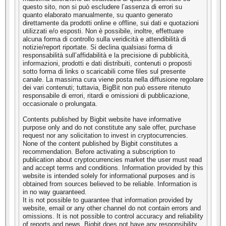
questo sito, non si può escludere l’assenza di errori su
quanto elaborato manualmente, su quanto generato
direttamente da prodotti online e offline, sui dati e quotazioni
utilizzati e/o esposti. Non è possibile, inoltre, effettuare
alcuna forma di controllo sulla veridicità e attendibilità di
notizie/report riportate. Si declina qualsiasi forma di
responsabilità sull’affidabilità e la precisione di pubblicità,
informazioni, prodotti e dati distribuiti, contenuti o proposti
sotto forma di links o scaricabili come files sul presente
canale. La massima cura viene posta nella diffusione regolare
dei vari contenuti; tuttavia, BigBit non può essere ritenuto
responsabile di errori, ritardi e omissioni di pubblicazione,
occasionale o prolungata.
Contents published by Bigbit website have informative
purpose only and do not constitute any sale offer, purchase
request nor any solicitation to invest in cryptocurrencies.
None of the content published by Bigbit constitutes a
recommendation. Before activating a subscription to
publication about cryptocurrencies market the user must read
and accept terms and conditions. Information provided by this
website is intended solely for informational purposes and is
obtained from sources believed to be reliable. Information is
in no way guaranteed.
It is not possible to guarantee that information provided by
website, email or any other channel do not contain errors and
omissions. It is not possible to control accuracy and reliability
of reports and news. Bigbit does not have any responsibility