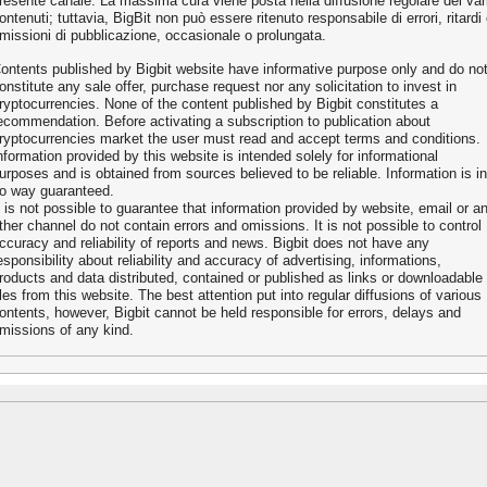
resente canale. La massima cura viene posta nella diffusione regolare dei var
ontenuti; tuttavia, BigBit non può essere ritenuto responsabile di errori, ritardi
missioni di pubblicazione, occasionale o prolungata.
ontents published by Bigbit website have informative purpose only and do no
onstitute any sale offer, purchase request nor any solicitation to invest in
ryptocurrencies. None of the content published by Bigbit constitutes a
ecommendation. Before activating a subscription to publication about
ryptocurrencies market the user must read and accept terms and conditions.
nformation provided by this website is intended solely for informational
urposes and is obtained from sources believed to be reliable. Information is in
o way guaranteed.
t is not possible to guarantee that information provided by website, email or a
ther channel do not contain errors and omissions. It is not possible to control
ccuracy and reliability of reports and news. Bigbit does not have any
esponsibility about reliability and accuracy of advertising, informations,
roducts and data distributed, contained or published as links or downloadable
iles from this website. The best attention put into regular diffusions of various
ontents, however, Bigbit cannot be held responsible for errors, delays and
missions of any kind.