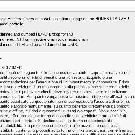
ield Hunters makes an asset allocation change on the HONEST FARMER
odel portfolio:
claimed and dumped HDRO airdrop for INJ
tranfered INJ from injective chain to osmosis chain
claimed ETHFI airdrop and dumped for USDC
—
ISCLAIMER
 contenuti del seguente sito hanno esclusivamente scopo informativo e non
ostituiscono un’offerta di vendita, una richiesta di acquisto o una
accomandazione per l’esecuzione di un investimento in criptovalute. Prima
ella sottoscrizione di un abbonamento alla pubblicazione sul mercato delle
riptovalute il potenziale cliente deve leggere e sottoscrivere le condizione
enerali d’affari. Per quanto venga posta la massima attenzione all’esattezza d
uanto pubblicato su questo sito, non si può escludere l’assenza di errori su
uanto elaborato manualmente, su quanto generato direttamente da prodotti
nline e offline, sui dati e quotazioni utilizzati e/o esposti. Non è possibile,
noltre, effettuare alcuna forma di controllo sulla veridicità e attendibilità di
otizie/report riportate. Si declina qualsiasi forma di responsabilità
ull’affidabilità e la precisione di pubblicità, informazioni, prodotti e dati
istribuiti, contenuti o proposti sotto forma di links o scaricabili come files sul