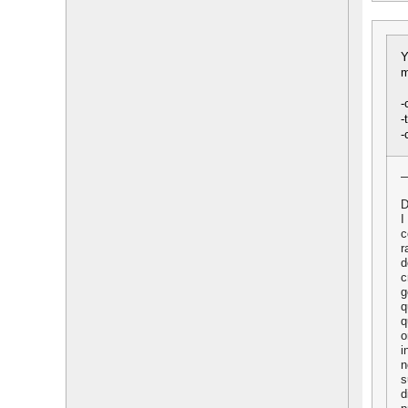
Y
m
-
-
-
D
I
c
r
d
c
g
q
q
o
i
n
s
d