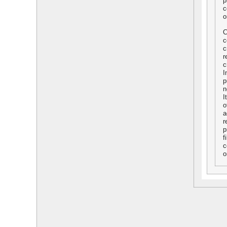
p
c
o
C
c
c
r
c
I
p
n
I
o
a
r
p
f
c
o