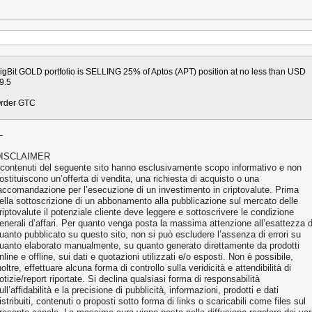
igBit GOLD portfolio is SELLING 25% of Aptos (APT) position at no less than USD
9.5
rder GTC
—
ISCLAIMER
 contenuti del seguente sito hanno esclusivamente scopo informativo e non
ostituiscono un’offerta di vendita, una richiesta di acquisto o una
accomandazione per l’esecuzione di un investimento in criptovalute. Prima
ella sottoscrizione di un abbonamento alla pubblicazione sul mercato delle
riptovalute il potenziale cliente deve leggere e sottoscrivere le condizione
enerali d’affari. Per quanto venga posta la massima attenzione all’esattezza d
uanto pubblicato su questo sito, non si può escludere l’assenza di errori su
uanto elaborato manualmente, su quanto generato direttamente da prodotti
nline e offline, sui dati e quotazioni utilizzati e/o esposti. Non è possibile,
noltre, effettuare alcuna forma di controllo sulla veridicità e attendibilità di
otizie/report riportate. Si declina qualsiasi forma di responsabilità
ull’affidabilità e la precisione di pubblicità, informazioni, prodotti e dati
istribuiti, contenuti o proposti sotto forma di links o scaricabili come files sul