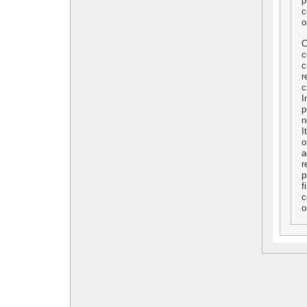
p
c
o
C
c
c
r
c
I
p
n
I
o
a
r
p
f
c
o