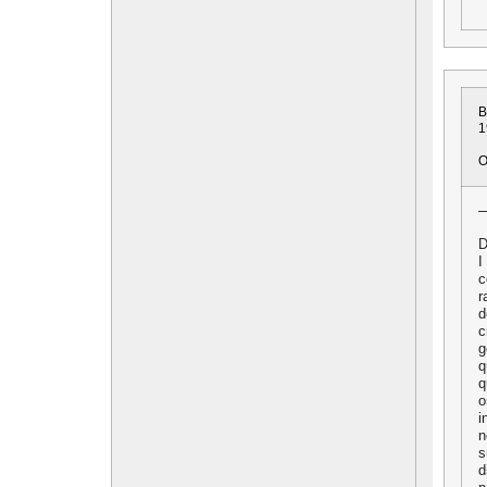
B
1
O
D
I
c
r
d
c
g
q
q
o
i
n
s
d