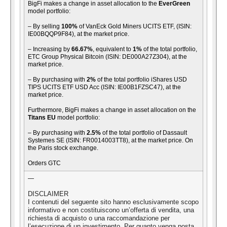
BigFi makes a change in asset allocation to the
EverGreen
model portfolio:
– By selling
100%
of VanEck Gold Miners UCITS ETF, (ISIN:
IE00BQQP9F84), at the market price.
– Increasing by
66.67%
, equivalent to
1%
of the total portfolio,
ETC Group Physical Bitcoin (ISIN: DE000A27Z304), at the
market price.
– By purchasing with
2%
of the total portfolio iShares USD
TIPS UCITS ETF USD Acc (ISIN: IE00B1FZSC47), at the
market price.
Furthermore, BigFi makes a change in asset allocation on the
Titans EU
model portfolio:
– By purchasing with
2.5%
of the total portfolio of Dassault
Systemes SE (ISIN: FR0014003TT8), at the market price. On
the Paris stock exchange.
Orders GTC
—
DISCLAIMER
I contenuti del seguente sito hanno esclusivamente scopo
informativo e non costituiscono un’offerta di vendita, una
richiesta di acquisto o una raccomandazione per
l’esecuzione di un investimento. Per quanto venga posta