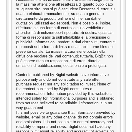
la massima attenzione all’esattezza di quanto pubblicato
su questo sito, non si può escludere l’assenza di errori su
quanto elaborato manualmente, su quanto generato
direttamente da prodotti online e offline, sui dati e
quotazioni utilizzati e/o esposti. Non è possibile, inoltre,
effettuare alcuna forma di controllo sulla veridicità e
attendibilità di notizie/report riportate. Si declina qualsiasi
forma di responsabilità sull’affidabilità e la precisione di
pubblicità, informazioni, prodotti e dati distribuiti, contenuti
o proposti sotto forma di links o scaricabili come files sul
presente canale. La massima cura viene posta nella
diffusione regolare dei vari contenuti; tuttavia, BigBit non
può essere ritenuto responsabile di errori, ritardi e
omissioni di pubblicazione, occasionale o prolungata.
Contents published by Bigbit website have informative
purpose only and do not constitute any sale offer,
purchase request nor any solicitation to invest. None of
the content published by Bigbit constitutes a
recommendation. Information provided by this website is
intended solely for informational purposes and is obtained
from sources believed to be reliable. Information is in no
way guaranteed.
It is not possible to guarantee that information provided by
website, email or any other channel do not contain errors
and omissions. It is not possible to control accuracy and
reliability of reports and news. Bigbit does not have any
responsibility about reliability and accuracy of advertising,