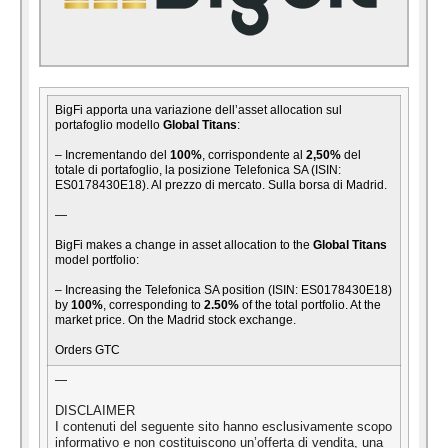
BigFi apporta una variazione dell’asset allocation sul
portafoglio modello
Global Titans
:
– Incrementando del
100%
, corrispondente al
2,50%
del
totale di portafoglio, la posizione Telefonica SA (ISIN:
ES0178430E18). Al prezzo di mercato. Sulla borsa di Madrid.
—
BigFi makes a change in asset allocation to the
Global Titans
model portfolio:
– Increasing the Telefonica SA position (ISIN: ES0178430E18)
by
100%
, corresponding to
2.50%
of the total portfolio. At the
market price. On the Madrid stock exchange.
Orders GTC
—
DISCLAIMER
I contenuti del seguente sito hanno esclusivamente scopo
informativo e non costituiscono un’offerta di vendita, una