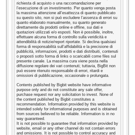
richiesta di acquisto o una raccomandazione per
l’esecuzione di un investimento. Per quanto venga posta
la massima attenzione all’esattezza di quanto pubblicato
su questo sito, non si può escludere l’assenza di errori su
quanto elaborato manualmente, su quanto generato
direttamente da prodotti online e offline, sui dati e
quotazioni utilizzati e/o esposti. Non è possibile, inoltre,
effettuare alcuna forma di controllo sulla veridicità e
attendibilità di notizie/report riportate. Si declina qualsiasi
forma di responsabilità sull’affidabilità e la precisione di
pubblicità, informazioni, prodotti e dati distribuiti, contenuti
o proposti sotto forma di links o scaricabili come files sul
presente canale. La massima cura viene posta nella
diffusione regolare dei vari contenuti; tuttavia, BigBit non
può essere ritenuto responsabile di errori, ritardi e
omissioni di pubblicazione, occasionale o prolungata.
Contents published by Bigbit website have informative
purpose only and do not constitute any sale offer,
purchase request nor any solicitation to invest. None of
the content published by Bigbit constitutes a
recommendation. Information provided by this website is
intended solely for informational purposes and is obtained
from sources believed to be reliable. Information is in no
way guaranteed.
It is not possible to guarantee that information provided by
website, email or any other channel do not contain errors
and omissions. It is not possible to control accuracy and