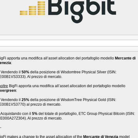
igFi apporta una modifica all’asset allocation del portafoglio modello
Mercante di
enezia
:
 Vendendo il
50%
della posizione di Wisdomtree Physical Silver (ISIN:
E00B1VS3333). Al prezzo di mercato.
noltre
BigFi apporta una modifica all’asset allocation del portafoglio modello
vergreen
:
 Vendendo il
25%
della posizione di WisdomTree Physical Gold (ISIN:
E00B1VS3770) al prezzo di mercato.
 Acquistando con il
5%
del totale di portafoglio, ETC Group Physical Bitcoin (ISIN:
E000A27Z304). Al prezzo di mercato.
—
igFi makes a change to the asset allocation of the
Mercante di Venezia
model