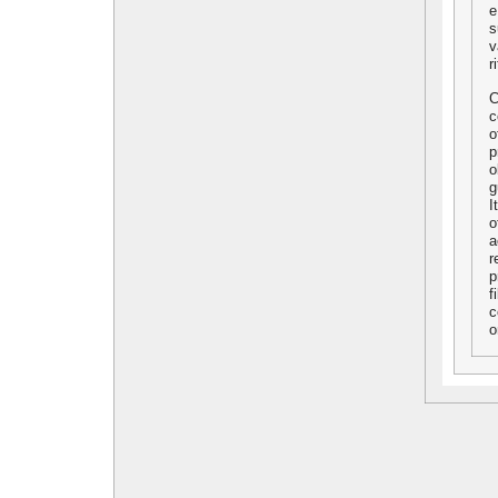
e
s
v
r
C
c
o
p
o
g
I
o
a
r
p
f
c
o