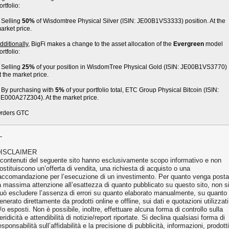
ortfolio:
 Selling
50%
of Wisdomtree Physical Silver (ISIN: JE00B1VS3333) position. At the
arket price.
dditionally
, BigFi makes a change to the asset allocation of the
Evergreen
model
ortfolio:
 Selling
25%
of your position in WisdomTree Physical Gold (ISIN: JE00B1VS3770)
t the market price.
 By purchasing with
5%
of your portfolio total, ETC Group Physical Bitcoin (ISIN:
E000A27Z304). At the market price.
rders GTC
—
ISCLAIMER
 contenuti del seguente sito hanno esclusivamente scopo informativo e non
ostituiscono un’offerta di vendita, una richiesta di acquisto o una
accomandazione per l’esecuzione di un investimento. Per quanto venga posta
a massima attenzione all’esattezza di quanto pubblicato su questo sito, non s
uò escludere l’assenza di errori su quanto elaborato manualmente, su quanto
enerato direttamente da prodotti online e offline, sui dati e quotazioni utilizzati
/o esposti. Non è possibile, inoltre, effettuare alcuna forma di controllo sulla
eridicità e attendibilità di notizie/report riportate. Si declina qualsiasi forma di
esponsabilità sull’affidabilità e la precisione di pubblicità, informazioni, prodotti