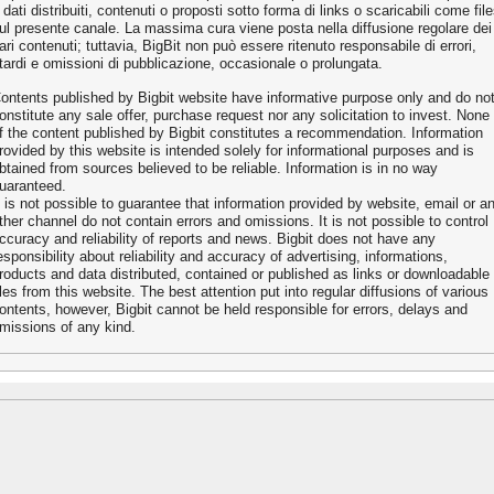
 dati distribuiti, contenuti o proposti sotto forma di links o scaricabili come fil
ul presente canale. La massima cura viene posta nella diffusione regolare dei
ari contenuti; tuttavia, BigBit non può essere ritenuto responsabile di errori,
itardi e omissioni di pubblicazione, occasionale o prolungata.
ontents published by Bigbit website have informative purpose only and do no
onstitute any sale offer, purchase request nor any solicitation to invest. None
f the content published by Bigbit constitutes a recommendation. Information
rovided by this website is intended solely for informational purposes and is
btained from sources believed to be reliable. Information is in no way
uaranteed.
t is not possible to guarantee that information provided by website, email or a
ther channel do not contain errors and omissions. It is not possible to control
ccuracy and reliability of reports and news. Bigbit does not have any
esponsibility about reliability and accuracy of advertising, informations,
roducts and data distributed, contained or published as links or downloadable
iles from this website. The best attention put into regular diffusions of various
ontents, however, Bigbit cannot be held responsible for errors, delays and
missions of any kind.