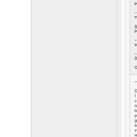
p
–
m
A
p
–
a
–
D
O
D
I
c
r
l
p
g
e
v
r