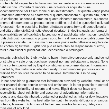
 contenuti del seguente sito hanno esclusivamente scopo informativo e non
ostituiscono un’offerta di vendita, una richiesta di acquisto o una
accomandazione per l’esecuzione di un investimento. Per quanto venga posta
a massima attenzione all’esattezza di quanto pubblicato su questo sito, non s
uò escludere l’assenza di errori su quanto elaborato manualmente, su quanto
enerato direttamente da prodotti online e offline, sui dati e quotazioni utilizzati
/o esposti. Non è possibile, inoltre, effettuare alcuna forma di controllo sulla
eridicità e attendibilità di notizie/report riportate. Si declina qualsiasi forma di
esponsabilità sull’affidabilità e la precisione di pubblicità, informazioni, prodotti
 dati distribuiti, contenuti o proposti sotto forma di links o scaricabili come fil
ul presente canale. La massima cura viene posta nella diffusione regolare dei
ari contenuti; tuttavia, BigBit non può essere ritenuto responsabile di errori,
itardi e omissioni di pubblicazione, occasionale o prolungata.
ontents published by Bigbit website have informative purpose only and do no
onstitute any sale offer, purchase request nor any solicitation to invest. None
f the content published by Bigbit constitutes a recommendation. Information
rovided by this website is intended solely for informational purposes and is
btained from sources believed to be reliable. Information is in no way
uaranteed.
t is not possible to guarantee that information provided by website, email or a
ther channel do not contain errors and omissions. It is not possible to control
ccuracy and reliability of reports and news. Bigbit does not have any
esponsibility about reliability and accuracy of advertising, informations,
roducts and data distributed, contained or published as links or downloadable
iles from this website. The best attention put into regular diffusions of various
ontents, however, Bigbit cannot be held responsible for errors, delays and
missions of any kind.