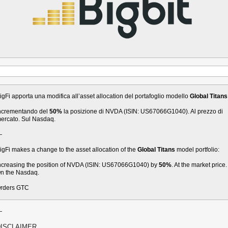
igFi apporta una modifica all’asset allocation del portafoglio modello
Global Titans
ncrementando del
50%
la posizione di NVDA (ISIN: US67066G1040). Al prezzo di
ercato. Sul Nasdaq.
—
igFi makes a change to the asset allocation of the
Global Titans
model portfolio:
ncreasing the position of NVDA (ISIN: US67066G1040) by
50%
. At the market price.
n the Nasdaq.
rders GTC
—
ISCLAIMER