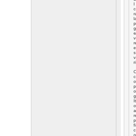
I
c
r
l
p
g
e
v
r
e
s
v
r
C
c
o
p
o
g
I
o
a
r
p
f
c
o