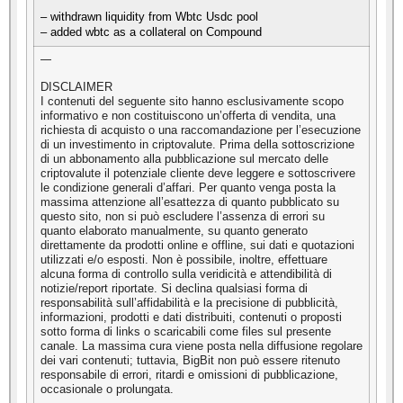
– withdrawn liquidity from Wbtc Usdc pool
– added wbtc as a collateral on Compound
—
DISCLAIMER
I contenuti del seguente sito hanno esclusivamente scopo
informativo e non costituiscono un’offerta di vendita, una
richiesta di acquisto o una raccomandazione per l’esecuzione
di un investimento in criptovalute. Prima della sottoscrizione
di un abbonamento alla pubblicazione sul mercato delle
criptovalute il potenziale cliente deve leggere e sottoscrivere
le condizione generali d’affari. Per quanto venga posta la
massima attenzione all’esattezza di quanto pubblicato su
questo sito, non si può escludere l’assenza di errori su
quanto elaborato manualmente, su quanto generato
direttamente da prodotti online e offline, sui dati e quotazioni
utilizzati e/o esposti. Non è possibile, inoltre, effettuare
alcuna forma di controllo sulla veridicità e attendibilità di
notizie/report riportate. Si declina qualsiasi forma di
responsabilità sull’affidabilità e la precisione di pubblicità,
informazioni, prodotti e dati distribuiti, contenuti o proposti
sotto forma di links o scaricabili come files sul presente
canale. La massima cura viene posta nella diffusione regolare
dei vari contenuti; tuttavia, BigBit non può essere ritenuto
responsabile di errori, ritardi e omissioni di pubblicazione,
occasionale o prolungata.