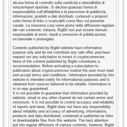
alcuna forma di controllo sulla veridicità e attendibilità di
notizie/report riportate. Si declina qualsiasi forma di
responsabilità sull’affidabilità e la precisione di pubblicità,
informazioni, prodotti e dati distribuiti, contenuti o proposti
sotto forma di links o scaricabili come files sul presente
canale. La massima cura viene posta nella diffusione regolare
dei vari contenuti; tuttavia, BigBit non può essere ritenuto
responsabile di errori, ritardi e omissioni di pubblicazione,
occasionale o prolungata.
Contents published by Bigbit website have informative
purpose only and do not constitute any sale offer, purchase
request nor any solicitation to invest in cryptocurrencies.
None of the content published by Bigbit constitutes a
recommendation. Before activating a subscription to
publication about cryptocurrencies market the user must read
and accept terms and conditions. Information provided by this
website is intended solely for informational purposes and is
obtained from sources believed to be reliable. Information is
in no way guaranteed.
It is not possible to guarantee that information provided by
website, email or any other channel do not contain errors and
omissions. It is not possible to control accuracy and reliability
of reports and news. Bigbit does not have any responsibility
about reliability and accuracy of advertising, informations,
products and data distributed, contained or published as links
or downloadable files from this website. The best attention
put into regular diffusions of various contents, however, Bigbit