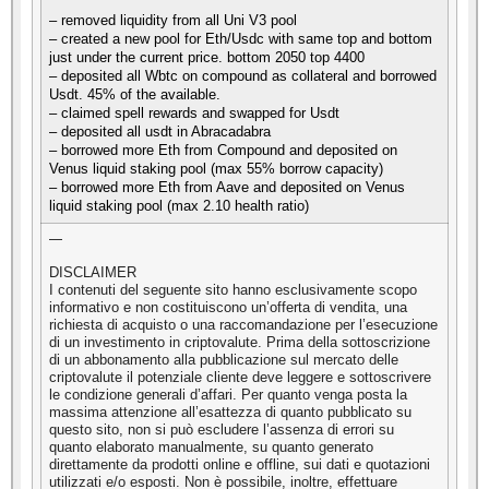
– removed liquidity from all Uni V3 pool
– created a new pool for Eth/Usdc with same top and bottom
just under the current price. bottom 2050 top 4400
– deposited all Wbtc on compound as collateral and borrowed
Usdt. 45% of the available.
– claimed spell rewards and swapped for Usdt
– deposited all usdt in Abracadabra
– borrowed more Eth from Compound and deposited on
Venus liquid staking pool (max 55% borrow capacity)
– borrowed more Eth from Aave and deposited on Venus
liquid staking pool (max 2.10 health ratio)
—
DISCLAIMER
I contenuti del seguente sito hanno esclusivamente scopo
informativo e non costituiscono un’offerta di vendita, una
richiesta di acquisto o una raccomandazione per l’esecuzione
di un investimento in criptovalute. Prima della sottoscrizione
di un abbonamento alla pubblicazione sul mercato delle
criptovalute il potenziale cliente deve leggere e sottoscrivere
le condizione generali d’affari. Per quanto venga posta la
massima attenzione all’esattezza di quanto pubblicato su
questo sito, non si può escludere l’assenza di errori su
quanto elaborato manualmente, su quanto generato
direttamente da prodotti online e offline, sui dati e quotazioni
utilizzati e/o esposti. Non è possibile, inoltre, effettuare