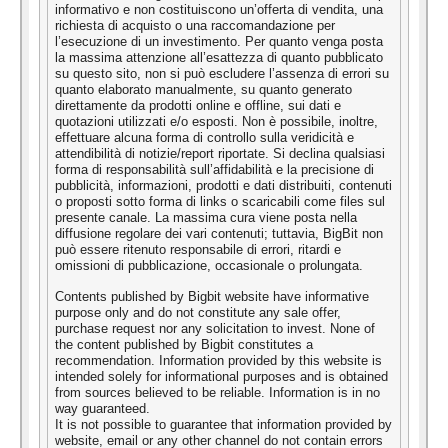
informativo e non costituiscono un’offerta di vendita, una
richiesta di acquisto o una raccomandazione per
l’esecuzione di un investimento. Per quanto venga posta
la massima attenzione all’esattezza di quanto pubblicato
su questo sito, non si può escludere l’assenza di errori su
quanto elaborato manualmente, su quanto generato
direttamente da prodotti online e offline, sui dati e
quotazioni utilizzati e/o esposti. Non è possibile, inoltre,
effettuare alcuna forma di controllo sulla veridicità e
attendibilità di notizie/report riportate. Si declina qualsiasi
forma di responsabilità sull’affidabilità e la precisione di
pubblicità, informazioni, prodotti e dati distribuiti, contenuti
o proposti sotto forma di links o scaricabili come files sul
presente canale. La massima cura viene posta nella
diffusione regolare dei vari contenuti; tuttavia, BigBit non
può essere ritenuto responsabile di errori, ritardi e
omissioni di pubblicazione, occasionale o prolungata.
Contents published by Bigbit website have informative
purpose only and do not constitute any sale offer,
purchase request nor any solicitation to invest. None of
the content published by Bigbit constitutes a
recommendation. Information provided by this website is
intended solely for informational purposes and is obtained
from sources believed to be reliable. Information is in no
way guaranteed.
It is not possible to guarantee that information provided by
website, email or any other channel do not contain errors