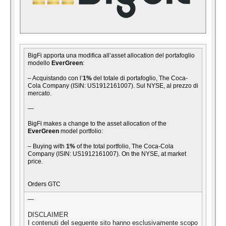
BigFi apporta una modifica all’asset allocation del portafoglio
modello
EverGreen
:
– Acquistando con l’
1%
del totale di portafoglio, The Coca-
Cola Company (ISIN: US1912161007). Sul NYSE, al prezzo di
mercato.
—
BigFi makes a change to the asset allocation of the
EverGreen
model portfolio:
– Buying with
1%
of the total portfolio, The Coca-Cola
Company (ISIN: US1912161007). On the NYSE, at market
price.
Orders GTC
—
DISCLAIMER
I contenuti del seguente sito hanno esclusivamente scopo