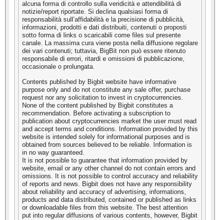
alcuna forma di controllo sulla veridicità e attendibilità di
notizie/report riportate. Si declina qualsiasi forma di
responsabilità sull’affidabilità e la precisione di pubblicità,
informazioni, prodotti e dati distribuiti, contenuti o proposti
sotto forma di links o scaricabili come files sul presente
canale. La massima cura viene posta nella diffusione regolare
dei vari contenuti; tuttavia, BigBit non può essere ritenuto
responsabile di errori, ritardi e omissioni di pubblicazione,
occasionale o prolungata.
Contents published by Bigbit website have informative
purpose only and do not constitute any sale offer, purchase
request nor any solicitation to invest in cryptocurrencies.
None of the content published by Bigbit constitutes a
recommendation. Before activating a subscription to
publication about cryptocurrencies market the user must read
and accept terms and conditions. Information provided by this
website is intended solely for informational purposes and is
obtained from sources believed to be reliable. Information is
in no way guaranteed.
It is not possible to guarantee that information provided by
website, email or any other channel do not contain errors and
omissions. It is not possible to control accuracy and reliability
of reports and news. Bigbit does not have any responsibility
about reliability and accuracy of advertising, informations,
products and data distributed, contained or published as links
or downloadable files from this website. The best attention
put into regular diffusions of various contents, however, Bigbit