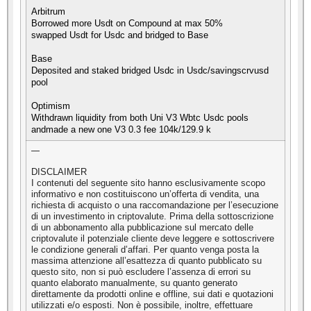
Arbitrum
Borrowed more Usdt on Compound at max 50%
swapped Usdt for Usdc and bridged to Base
Base
Deposited and staked bridged Usdc in Usdc/savingscrvusd
pool
Optimism
Withdrawn liquidity from both Uni V3 Wbtc Usdc pools
andmade a new one V3 0.3 fee 104k/129.9 k
—
DISCLAIMER
I contenuti del seguente sito hanno esclusivamente scopo
informativo e non costituiscono un’offerta di vendita, una
richiesta di acquisto o una raccomandazione per l’esecuzione
di un investimento in criptovalute. Prima della sottoscrizione
di un abbonamento alla pubblicazione sul mercato delle
criptovalute il potenziale cliente deve leggere e sottoscrivere
le condizione generali d’affari. Per quanto venga posta la
massima attenzione all’esattezza di quanto pubblicato su
questo sito, non si può escludere l’assenza di errori su
quanto elaborato manualmente, su quanto generato
direttamente da prodotti online e offline, sui dati e quotazioni
utilizzati e/o esposti. Non è possibile, inoltre, effettuare