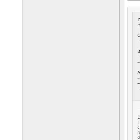
Y
m
O
–
B
–
–
A
–
–
–
D
I
c
r
d