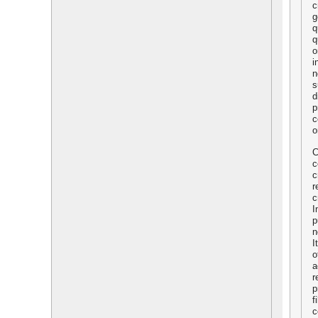
c
g
q
q
o
i
n
s
d
p
c
o
C
c
c
r
c
I
p
n
I
o
a
r
p
f
c