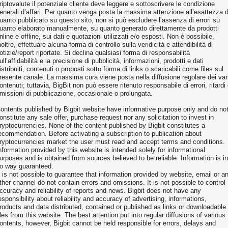
riptovalute il potenziale cliente deve leggere e sottoscrivere le condizione
enerali d’affari. Per quanto venga posta la massima attenzione all’esattezza d
uanto pubblicato su questo sito, non si può escludere l’assenza di errori su
uanto elaborato manualmente, su quanto generato direttamente da prodotti
nline e offline, sui dati e quotazioni utilizzati e/o esposti. Non è possibile,
noltre, effettuare alcuna forma di controllo sulla veridicità e attendibilità di
otizie/report riportate. Si declina qualsiasi forma di responsabilità
ull’affidabilità e la precisione di pubblicità, informazioni, prodotti e dati
istribuiti, contenuti o proposti sotto forma di links o scaricabili come files sul
resente canale. La massima cura viene posta nella diffusione regolare dei var
ontenuti; tuttavia, BigBit non può essere ritenuto responsabile di errori, ritardi
missioni di pubblicazione, occasionale o prolungata.
ontents published by Bigbit website have informative purpose only and do no
onstitute any sale offer, purchase request nor any solicitation to invest in
ryptocurrencies. None of the content published by Bigbit constitutes a
ecommendation. Before activating a subscription to publication about
ryptocurrencies market the user must read and accept terms and conditions.
nformation provided by this website is intended solely for informational
urposes and is obtained from sources believed to be reliable. Information is in
o way guaranteed.
t is not possible to guarantee that information provided by website, email or a
ther channel do not contain errors and omissions. It is not possible to control
ccuracy and reliability of reports and news. Bigbit does not have any
esponsibility about reliability and accuracy of advertising, informations,
roducts and data distributed, contained or published as links or downloadable
iles from this website. The best attention put into regular diffusions of various
ontents, however, Bigbit cannot be held responsible for errors, delays and