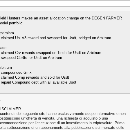
ield Hunters makes an asset allocation change on the DEGEN FARMER
odel portfolio:
ptimism
 claimed Uni V3 reward and swapped for Usdt, bridged on Arbitrum
ase
 claimed Crv rewards swapped on 1inch for Usdt on Arbitrum
 swapped CbBtc for Usdt on Arbitrum
rbitrum
 compounded Gmx
 claimed Comp rewards and sold for Usdt
 repaid Compound debt with all available Usdt
—
ISCLAIMER
 contenuti del seguente sito hanno esclusivamente scopo informativo e non
ostituiscono un’offerta di vendita, una richiesta di acquisto o una
accomandazione per l’esecuzione di un investimento in criptovalute. Prima
ella sottoscrizione di un abbonamento alla pubblicazione sul mercato delle