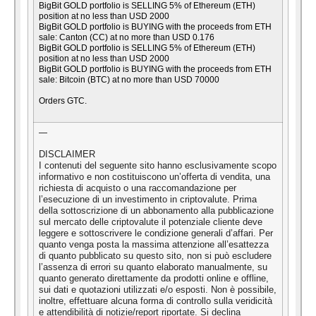
BigBit GOLD portfolio is SELLING 5% of Ethereum (ETH)
position at no less than USD 2000
BigBit GOLD portfolio is BUYING with the proceeds from ETH
sale:
Canton (CC) at no more than USD 0.176
BigBit GOLD portfolio is SELLING 5% of Ethereum (ETH)
position at no less than USD 2000
BigBit GOLD portfolio is BUYING with the proceeds from ETH
sale: Bitcoin
(BTC) at no more than USD 70000
Orders GTC.
—
DISCLAIMER
I contenuti del seguente sito hanno esclusivamente scopo
informativo e non costituiscono un’offerta di vendita, una
richiesta di acquisto o una raccomandazione per
l’esecuzione di un investimento in criptovalute. Prima
della sottoscrizione di un abbonamento alla pubblicazione
sul mercato delle criptovalute il potenziale cliente deve
leggere e sottoscrivere le condizione generali d’affari. Per
quanto venga posta la massima attenzione all’esattezza
di quanto pubblicato su questo sito, non si può escludere
l’assenza di errori su quanto elaborato manualmente, su
quanto generato direttamente da prodotti online e offline,
sui dati e quotazioni utilizzati e/o esposti. Non è possibile,
inoltre, effettuare alcuna forma di controllo sulla veridicità
e attendibilità di notizie/report riportate. Si declina