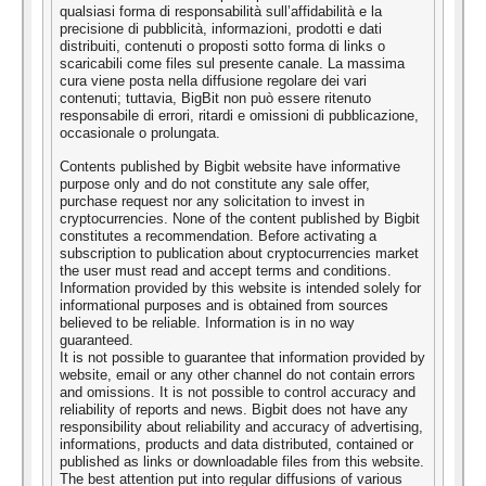
qualsiasi forma di responsabilità sull’affidabilità e la
precisione di pubblicità, informazioni, prodotti e dati
distribuiti, contenuti o proposti sotto forma di links o
scaricabili come files sul presente canale. La massima
cura viene posta nella diffusione regolare dei vari
contenuti; tuttavia, BigBit non può essere ritenuto
responsabile di errori, ritardi e omissioni di pubblicazione,
occasionale o prolungata.
Contents published by Bigbit website have informative
purpose only and do not constitute any sale offer,
purchase request nor any solicitation to invest in
cryptocurrencies. None of the content published by Bigbit
constitutes a recommendation. Before activating a
subscription to publication about cryptocurrencies market
the user must read and accept terms and conditions.
Information provided by this website is intended solely for
informational purposes and is obtained from sources
believed to be reliable. Information is in no way
guaranteed.
It is not possible to guarantee that information provided by
website, email or any other channel do not contain errors
and omissions. It is not possible to control accuracy and
reliability of reports and news. Bigbit does not have any
responsibility about reliability and accuracy of advertising,
informations, products and data distributed, contained or
published as links or downloadable files from this website.
The best attention put into regular diffusions of various