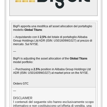
BigFi apporta una modifica all’asset allocation del portafoglio
modello
Global Titans
:
– Acquistando con il
2,5%
del totale di portafoglio Alibaba
Group Holdings Ltd ADR (ISIN: US01609W1027) al prezzo di
mercato. Sul NYSE.
—
BigFi is adjusting the asset allocation of the
Global Titans
model portfolio:
– Purchasing a
2.5%
position in Alibaba Group Holdings Ltd
ADR (ISIN: US01609W1027) at market price on the NYSE.
Orders GTC
—
DISCLAIMER
I contenuti del seguente sito hanno esclusivamente scopo
informativo e non costituiscono un’offerta di vendita, una