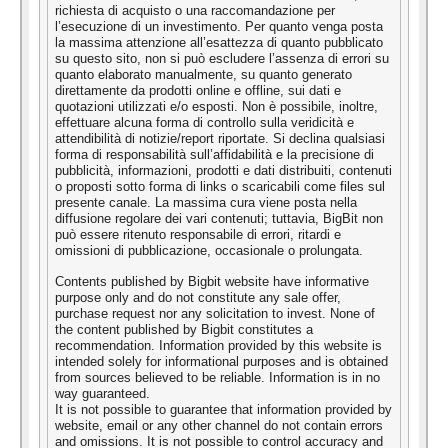
richiesta di acquisto o una raccomandazione per
l’esecuzione di un investimento. Per quanto venga posta
la massima attenzione all’esattezza di quanto pubblicato
su questo sito, non si può escludere l’assenza di errori su
quanto elaborato manualmente, su quanto generato
direttamente da prodotti online e offline, sui dati e
quotazioni utilizzati e/o esposti. Non è possibile, inoltre,
effettuare alcuna forma di controllo sulla veridicità e
attendibilità di notizie/report riportate. Si declina qualsiasi
forma di responsabilità sull’affidabilità e la precisione di
pubblicità, informazioni, prodotti e dati distribuiti, contenuti
o proposti sotto forma di links o scaricabili come files sul
presente canale. La massima cura viene posta nella
diffusione regolare dei vari contenuti; tuttavia, BigBit non
può essere ritenuto responsabile di errori, ritardi e
omissioni di pubblicazione, occasionale o prolungata.
Contents published by Bigbit website have informative
purpose only and do not constitute any sale offer,
purchase request nor any solicitation to invest. None of
the content published by Bigbit constitutes a
recommendation. Information provided by this website is
intended solely for informational purposes and is obtained
from sources believed to be reliable. Information is in no
way guaranteed.
It is not possible to guarantee that information provided by
website, email or any other channel do not contain errors
and omissions. It is not possible to control accuracy and