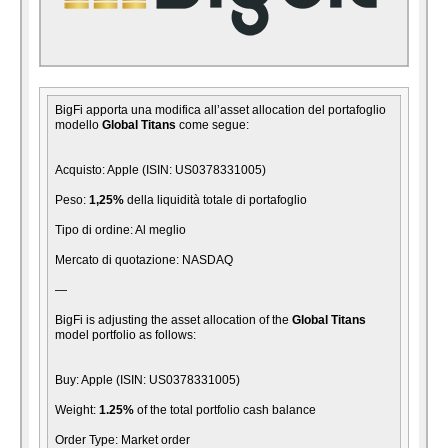
BigFi apporta una modifica all’asset allocation del portafoglio
modello
Global Titans
come segue:
Acquisto: Apple (ISIN: US0378331005)
Peso:
1,25%
della liquidità totale di portafoglio
Tipo di ordine: Al meglio
Mercato di quotazione: NASDAQ
—
BigFi is adjusting the asset allocation of the
Global Titans
model portfolio as follows:
Buy: Apple (ISIN: US0378331005)
Weight:
1.25%
of the total portfolio cash balance
Order Type: Market order