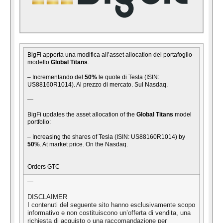
BigFi apporta una modifica all’asset allocation del portafoglio
modello
Global Titans
:
– Incrementando del
50%
le quote di Tesla (ISIN:
US88160R1014). Al prezzo di mercato. Sul Nasdaq.
—
BigFi updates the asset allocation of the
Global Titans
model
portfolio:
– Increasing the shares of Tesla (ISIN: US88160R1014) by
50%
. At market price. On the Nasdaq.
Orders GTC
—
DISCLAIMER
I contenuti del seguente sito hanno esclusivamente scopo
informativo e non costituiscono un’offerta di vendita, una
richiesta di acquisto o una raccomandazione per