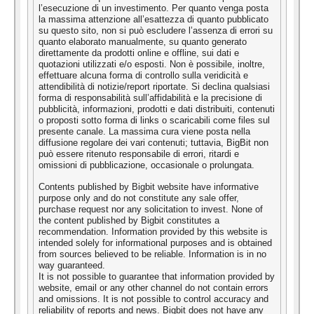
l’esecuzione di un investimento. Per quanto venga posta
la massima attenzione all’esattezza di quanto pubblicato
su questo sito, non si può escludere l’assenza di errori su
quanto elaborato manualmente, su quanto generato
direttamente da prodotti online e offline, sui dati e
quotazioni utilizzati e/o esposti. Non è possibile, inoltre,
effettuare alcuna forma di controllo sulla veridicità e
attendibilità di notizie/report riportate. Si declina qualsiasi
forma di responsabilità sull’affidabilità e la precisione di
pubblicità, informazioni, prodotti e dati distribuiti, contenuti
o proposti sotto forma di links o scaricabili come files sul
presente canale. La massima cura viene posta nella
diffusione regolare dei vari contenuti; tuttavia, BigBit non
può essere ritenuto responsabile di errori, ritardi e
omissioni di pubblicazione, occasionale o prolungata.
Contents published by Bigbit website have informative
purpose only and do not constitute any sale offer,
purchase request nor any solicitation to invest. None of
the content published by Bigbit constitutes a
recommendation. Information provided by this website is
intended solely for informational purposes and is obtained
from sources believed to be reliable. Information is in no
way guaranteed.
It is not possible to guarantee that information provided by
website, email or any other channel do not contain errors
and omissions. It is not possible to control accuracy and
reliability of reports and news. Bigbit does not have any